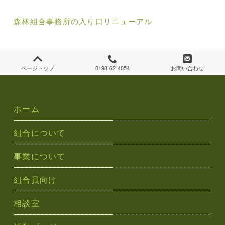
稿
ナ
森林組合事務所の入り口リニューアル
ビ
ゲ
ページトップ
0198-62-4054
お問い合わせ
ー
シ
ホーム
ョ
組合について
ン
事業について
組合員向け
相談室