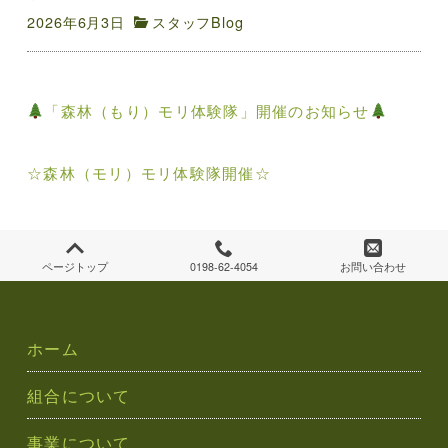
2026年6月3日
スタッフBlog
投
「森林（もり）モリ体験隊」開催のお知らせ
稿
ナ
☆森林（モリ）モリ体験隊開催☆
ビ
ゲ
ページトップ
0198-62-4054
お問い合わせ
ー
シ
ホーム
ョ
組合について
ン
事業について