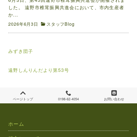
した。 遠野市椎茸振興共進会において、市内生産者
か...
2026年6月3日
スタッフBlog
投
みずき団子
稿
ナ
遠野しんりんだより第53号
ビ
ゲ
ページトップ
0198-62-4054
お問い合わせ
ー
シ
ホーム
ョ