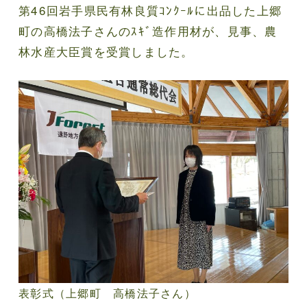
第46回岩手県民有林良質ｺﾝｸｰﾙに出品した上郷
町の高橋法子さんのｽｷﾞ造作用材が、見事、農
林水産大臣賞を受賞しました。
表彰式（上郷町 高橋法子さん）