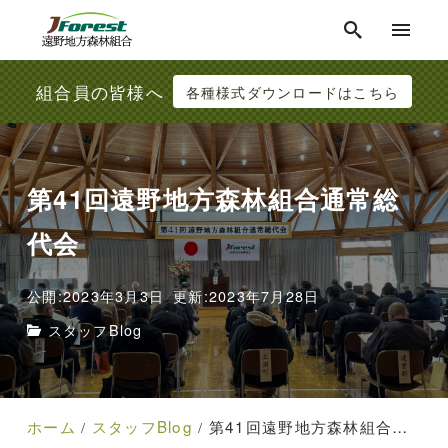
組合員の皆様へ
各種様式ダウンロードはこちら
第41回遠野地方森林組合通常総
代会
公開:2023年3月3日
更新:2023年7月28日
スタッフBlog
ホーム
スタッフBlog
第41回遠野地方森林組合通常総代会