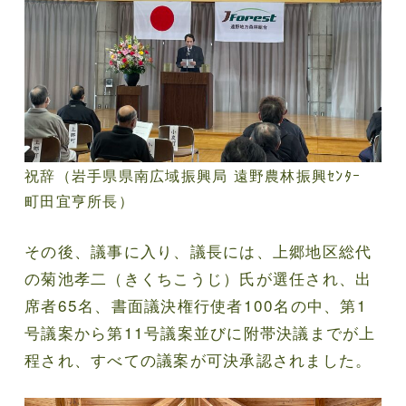
祝辞（岩手県県南広域振興局 遠野農林振興ｾﾝﾀｰ
町田宜亨所長）
その後、議事に入り、議長には、上郷地区総代
の菊池孝二（きくちこうじ）氏が選任され、出
席者65名、書面議決権行使者100名の中、第1
号議案から第11号議案並びに附帯決議までが上
程され、すべての議案が可決承認されました。