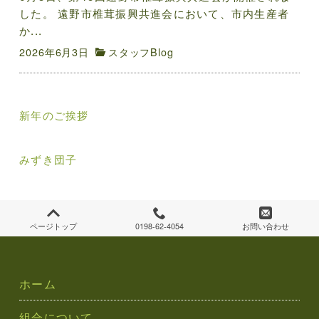
した。 遠野市椎茸振興共進会において、市内生産者
か...
2026年6月3日
スタッフBlog
投
新年のご挨拶
稿
ナ
みずき団子
ビ
ゲ
ページトップ
0198-62-4054
お問い合わせ
ー
シ
ホーム
ョ
組合について