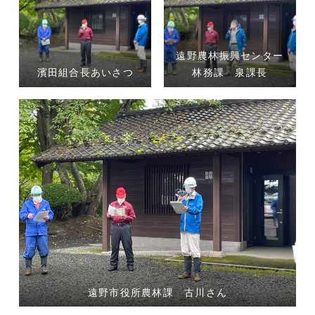
遠野農林振興センター
濱田組合長あいさつ
林務課 泉課長
遠野市役所農林課 古川さん