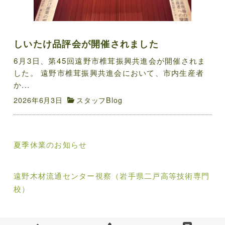
しいたけ品評会が開催されました
6月3日、第45回遠野市椎茸振興共進会が開催されま
した。 遠野市椎茸振興共進会において、市内生産者
か...
2026年6月3日
スタッフBlog
投
夏季休業のお知らせ
稿
ナ
遠野木材流通センター視察（岩手県二戸高等技術専門
校）
ビ
ゲ